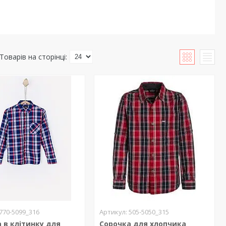
770-5099_316
505-5050_315
 в клітинку для
Сорочка для хлопчика