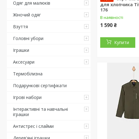
Одяг для малюків
для хлопчика Tif
176
Жіночий одяг
В наявності
1 590 ₴
Взуття
Головні убори
Купити
Іграшки
Аксесуари
Термобілизна
Подарункові сертифікати
Ігрові набори
Інтерактивні та навчальні
іграшки
Антистрес і слайми
Дерев'яні іграшки