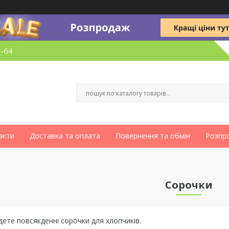
6-64
акти
Доставка та оплата
Повернення та обмін
Розпр
Сорочки
йдете повсякденні сорочки для хлопчиків.