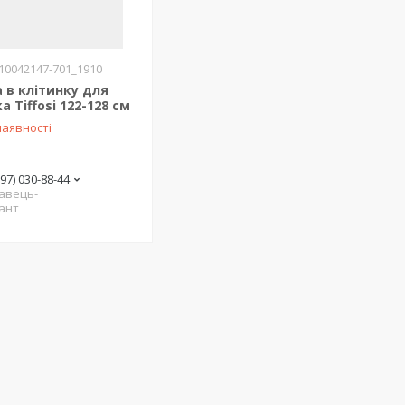
10042147-701_1910
 в клітинку для
а Tiffosi 122-128 см
наявності
(97) 030-88-44
авець-
ант