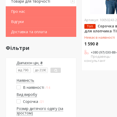
Товари для творчості
Про нас
10050243-
Відгуки
Сорочка в
Топ
для хлопчика Tif
Доставка та оплата
Немає в наявності
1 590 ₴
Фільтри
+380 (97) 030-88
Продавець-
консультант
Діапазон цін, ₴
Наявність
В наявності
14
Вид виробу
Сорочка
21
Розмір дитячого одягу (за
зростом)