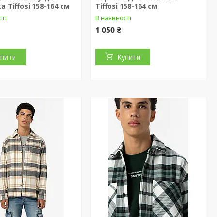
а Tiffosi 158-164 см
Tiffosi 158-164 см
сті
В наявності
1 050 ₴
упити
Купити