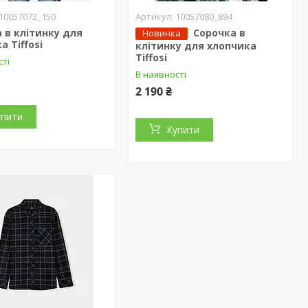
10057072_150
10057080_894
 в клітинку для
Сорочка в
Новинка
а Tiffosi
клітинку для хлопчика
Tiffosi
сті
В наявності
2 190 ₴
упити
Купити