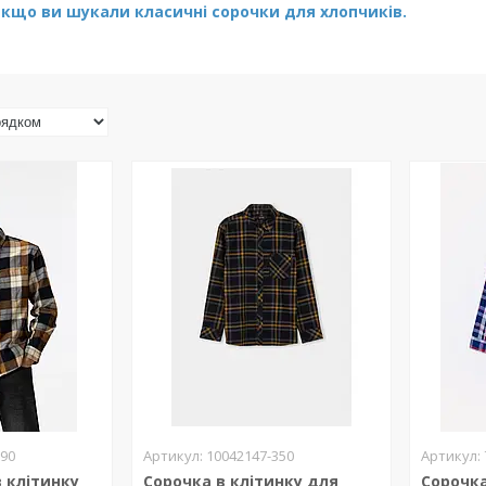
кщо ви шукали класичні сорочки для хлопчиків.
790
10042147-350
 клітинку
Сорочка в клітинку для
Сорочка