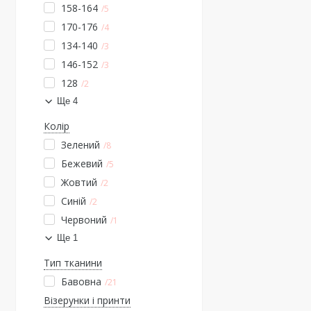
158-164
5
170-176
4
134-140
3
146-152
3
128
2
Ще 4
Колір
Зелений
8
Бежевий
5
Жовтий
2
Синій
2
Червоний
1
Ще 1
Тип тканини
Бавовна
21
Візерунки і принти