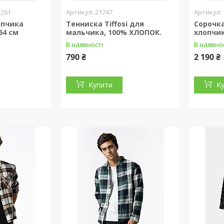
_261
21747
опчика
Тенниска Tiffosi для
Сорочка
164 см
мальчика, 100% ХЛОПОК.
хлопчик
В наявності
В наявно
790 ₴
2 190 ₴
Купити
К