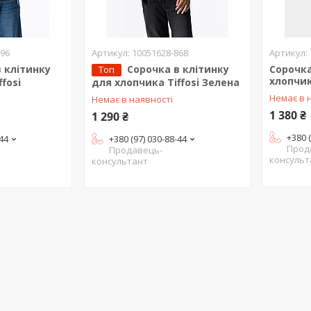
296
10051628-868
 клітинку
Сорочка в клітинку
Сорочка
Топ
хлопчик
fosi
для хлопчика Tiffosi Зелена
Немає в 
Немає в наявності
1 380 ₴
1 290 ₴
+380 
-44
+380 (97) 030-88-44
Прод
Продавець-
консульт
консультант