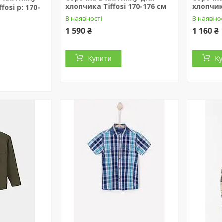
хлопчика Tiffosi 170-176 см
хлопчик
fosi р: 170-
В наявності
В наявно
1 590 ₴
1 160 ₴
Купити
К