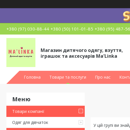
+380 (97) 030-88-44
+380 (50) 101-01-85
+380 (95) 487-5
Магазин дитячого одягу, взуття,
іграшок та аксесуарів Ma'Linka
Головна
Товари та послуги
Про нас
Конт
Товари компанії
Одяг для дівчаток
У цій групі ви зна