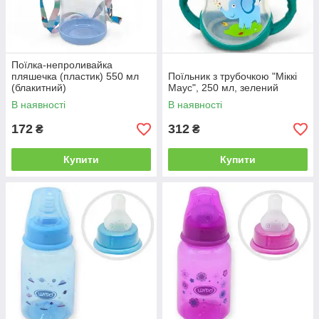
Поїлка-непроливайка
пляшечка (пластик) 550 мл
Поїльник з трубочкою "Міккі
(блакитний)
Маус", 250 мл, зелений
В наявності
В наявності
172
312
₴
₴
Купити
Купити