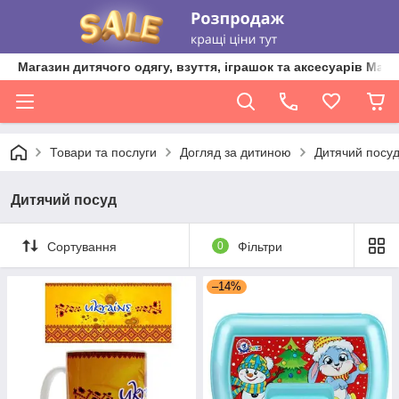
Магазин дитячого одягу, взуття, іграшок та аксесуарів Ma'L
Товари та послуги
Догляд за дитиною
Дитячий посу
Дитячий посуд
Сортування
0
Фільтри
–14%