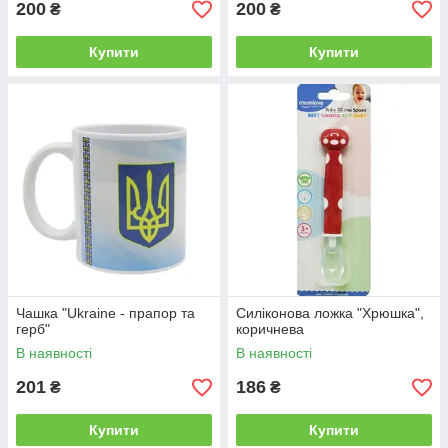
200
200
₴
₴
Купити
Купити
Чашка "Ukraine - прапор та
Силіконова ложка "Хрюшка",
герб"
коричнева
В наявності
В наявності
201
186
₴
₴
Купити
Купити