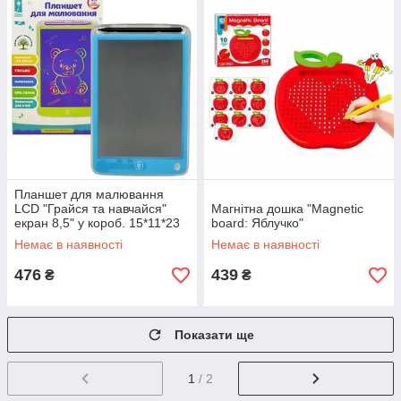
Планшет для малювання
LCD "Грайся та навчайся"
Магнітна дошка "Magnetic
екран 8,5" у короб. 15*11*23
board: Яблучко"
см
Немає в наявності
Немає в наявності
476
439
₴
₴
Показати ще
1
/ 2