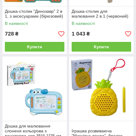
Дошка-столик "Динозавр" 2 в
Дошка-столик для
1, з аксесуарами (бірюзовий)
малювання 2 в 1 (червоний)
В наявності
В наявності
728
1 043
₴
₴
Купити
Купити
Дошка для малювання
слоненя кольорова з
Іграшка розвиваюча
печатками. кор.35*4,1*25 см.
"Магнітна дошка", брелок