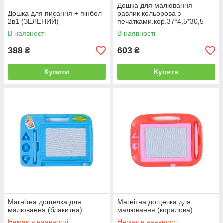
Дошка для малювання
Дошка для писання + пінбол
равлик кольорова з
2в1 (ЗЕЛЕНИЙ)
печатками.кор.37*4,5*30,5
/36/
В наявності
В наявності
388
603
₴
₴
Купити
Купити
Магнітна дощечка для
Магнітна дощечка для
малювання (блакитна)
малювання (коралова)
Немає в наявності
Немає в наявності