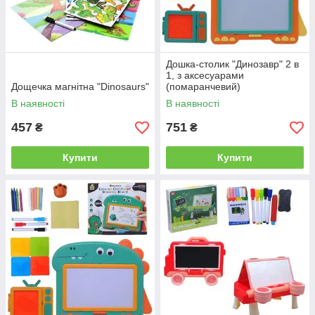
Дошка-столик "Динозавр" 2 в
1, з аксесуарами
Дощечка магнітна "Dinosaurs"
(помаранчевий)
В наявності
В наявності
457
751
₴
₴
Купити
Купити