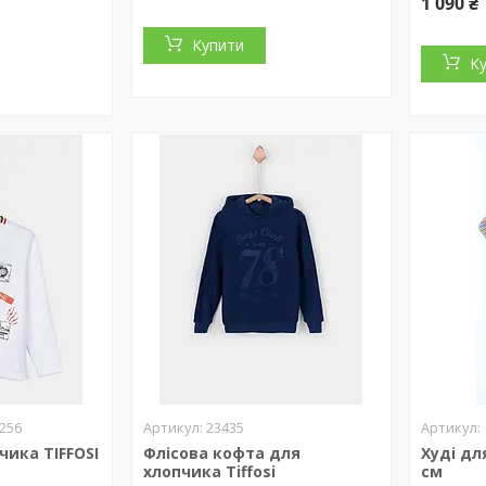
1 090 ₴
Купити
К
_256
23435
чика TIFFOSI
Флісова кофта для
Худі дл
хлопчика Tiffosi
см