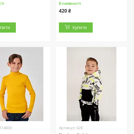
сті
В наявності
420 ₴
упити
Купити
114930
028