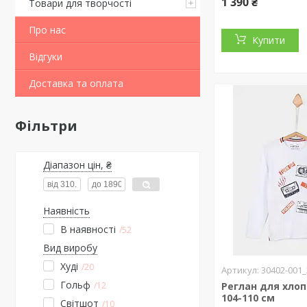
1 390 ₴
Товари для творчості
Про нас
Купити
Відгуки
Доставка та оплата
Фільтри
Діапазон цін, ₴
Наявність
В наявності
52
Вид виробу
Худі
20
30402-001
Гольф
12
Реглан для хлоп
104-110 см
Світшот
10