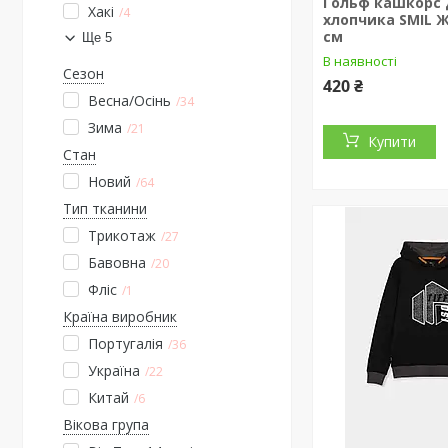
Гольф кашкорс 
Хакі
4
хлопчика SMIL 
см
Ще 5
В наявності
Сезон
420 ₴
Весна/Осінь
34
Зима
21
Купити
Стан
Новий
64
Тип тканини
Трикотаж
27
Бавовна
20
Фліс
1
Країна виробник
Португалія
36
Україна
22
Китай
6
Вікова група