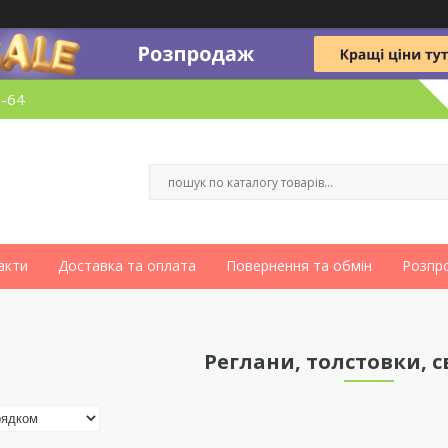
6-64
акти
Доставка та оплата
Повернення та обмін
Розпр
Реглани, толстовки, 