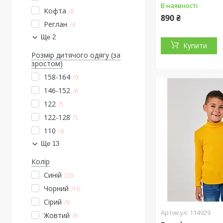
В наявності
Кофта
8
890 ₴
Реглан
4
Ще 2
Купити
Розмір дитячого одягу (за
зростом)
158-164
9
146-152
6
122
5
122-128
5
110
4
Ще 13
Колір
Синій
20
Чорний
16
Сірий
9
114929
Жовтий
6