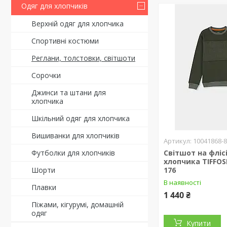
Одяг для хлопчиків
Верхній одяг для хлопчика
Спортивні костюми
Реглани, толстовки, світшоти
Сорочки
Джинси та штани для
хлопчика
Шкільний одяг для хлопчика
Вишиванки для хлопчиків
10041868-
Футболки для хлопчиків
Світшот на фліс
хлопчика TIFFOSI 
Шорти
176
В наявності
Плавки
1 440 ₴
Піжами, кігурумі, домашній
одяг
Купити