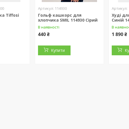
000
114930
а Tiffosi
Гольф кашкорс для
Худі дл
хлопчика SMIL 114930 Сірий
Синій 1
В наявності
В наявно
440 ₴
1 890 ₴
Купити
К