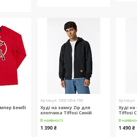
10051454-790
мпер Бембі
Худі на замку Zip для
Худі на
хлопчика Tiffosi Синій
Tiffosi 
В наявності
В наявно
1 390 ₴
1 490 ₴