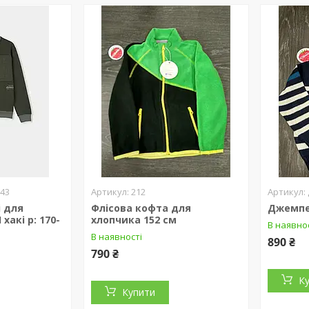
843
212
і для
Флісова кофта для
Джемпе
хакі р: 170-
хлопчика 152 см
В наявно
В наявності
890 ₴
790 ₴
К
Купити