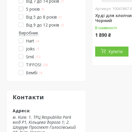
Від 7 до 14 років
7
10041867-
5 років
5
Худі для хлопчик
Від 5 до 8 років
3
Чорний
Від 9 до 12 років
3
В наявності
Виробник
1 890 ₴
Hart
4
Joiks
1
Купити
Smil
13
TIFFOSI
36
Бембі
4
Контакти
м. Київ: 1. ТРЦ Respublika Park
вхід P1, Кільцева дорога 1; 2.
Шоурум Проспект Голосіївський