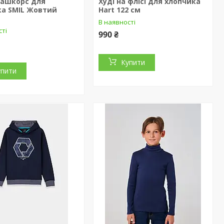
кашкорс для
Худі на флісі для хлопчика
ка SMIL Жовтий
Hart 122 см
В наявності
сті
990 ₴
Купити
упити