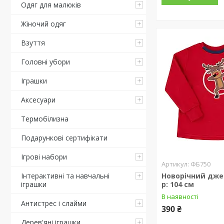
Одяг для малюків
Жіночий одяг
Взуття
Головні убори
Іграшки
Аксесуари
Термобілизна
Подарункові сертифікати
Ігрові набори
ФБ750
Інтерактивні та навчальні
Новорічний дже
іграшки
р: 104 см
В наявності
Антистрес і слайми
390 ₴
Дерев'яні іграшки