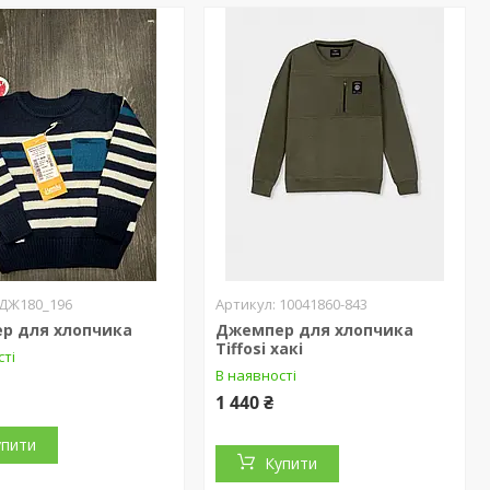
ДЖ180_196
10041860-843
р для хлопчика
Джемпер для хлопчика
Tiffosi хакі
сті
В наявності
1 440 ₴
упити
Купити