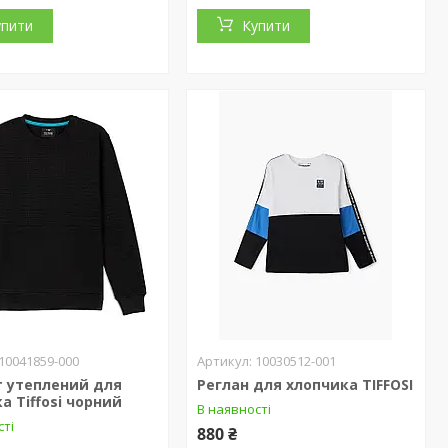
упити
Купити
10041859-000
10030512-001
т утеплений для
Реглан для хлопчика TIFFOSI
а Tiffosi чорний
В наявності
сті
880 ₴