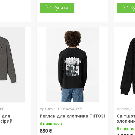
Купити
К
060
10054254_095
і для
Реглан для хлопчика TIFFOSI
Світшо
 сірий
хлопчик
В наявності
В наявно
880 ₴