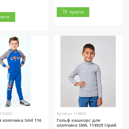
Купити
упити
116429
114929
я хлопчика Smil 116
Гольф кашкорс для
хлопчика SMIL 114929 Сірий