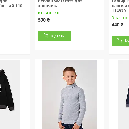
для
Реглан Warcraft для
Гольф 
Жовтий 110
хлопчика
хлопчи
114930
В наявності
В наявно
590 ₴
440 ₴
Купити
К