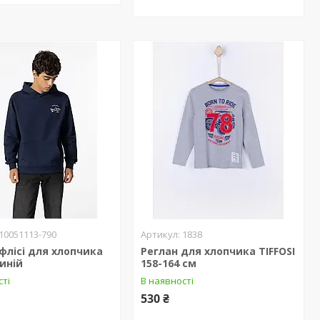
10051113-790
1838
 флісі для хлопчика
Реглан для хлопчика TIFFOSI
Синій
158-164 см
сті
В наявності
530 ₴