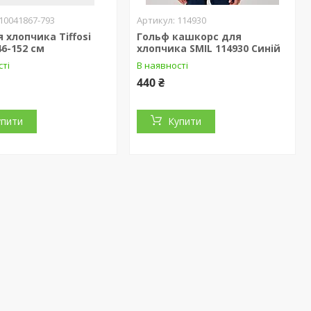
10041867-793
114930
я хлопчика Tiffosi
Гольф кашкорс для
46-152 см
хлопчика SMIL 114930 Синій
сті
В наявності
440 ₴
упити
Купити