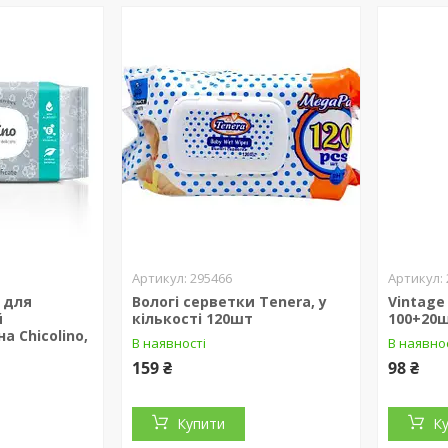
295466
 для
Вологі серветки Tenera, у
Vintage
й
кількості 120шт
100+20
а Chicolino,
В наявності
В наявно
159 ₴
98 ₴
Купити
К