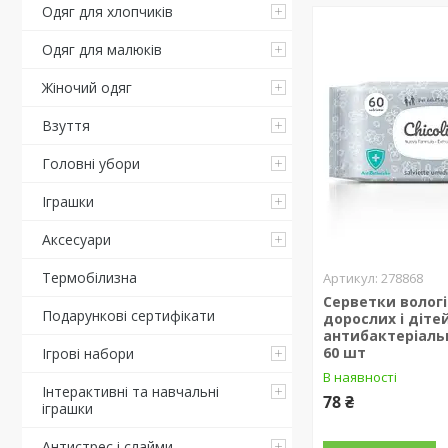
Одяг для хлопчиків
Одяг для малюків
Жіночий одяг
Взуття
Головні убори
Іграшки
Аксесуари
Термобілизна
278868
Серветки вологі
Подарункові сертифікати
дорослих і діте
антибактеріальн
60 шт
Ігрові набори
В наявності
Інтерактивні та навчальні
78 ₴
іграшки
Антистрес і слайми