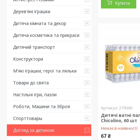
Купити
Дерев'яні іграшки
Дитяча кімната та декор
Дитяча косметика та прикраси
Дитячий транспорт
Конструктори
М'які іграшки, герої та ляльки
Товари до свята
Настільні ігри, пазли
Роботи, Машини та Зброя
279040
Дитячі ватні па
Спорттовары
Chicolino, 60 шт
Немає в наявності
Догляд за дитиною
67 ₴