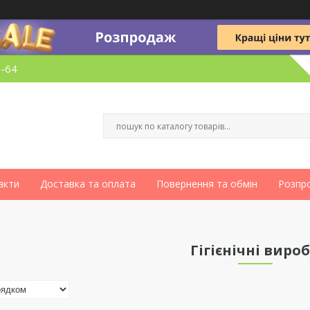
6-64
акти
Доставка та оплата
Повернення та обмін
Розпр
Гігієнічні виро