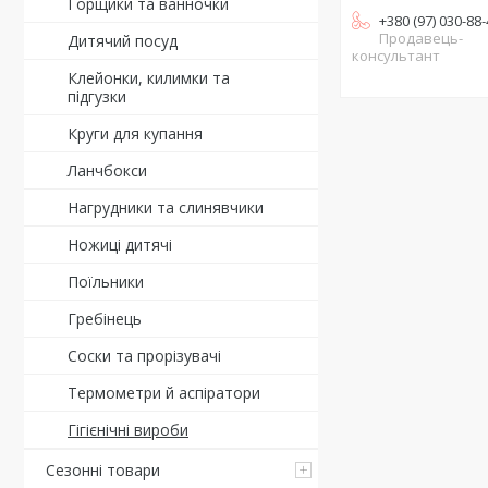
Горщики та ванночки
+380 (97) 030-88
Продавець-
Дитячий посуд
консультант
Клейонки, килимки та
підгузки
Круги для купання
Ланчбокси
Нагрудники та слинявчики
Ножиці дитячі
Поїльники
Гребінець
Соски та прорізувачі
Термометри й аспіратори
Гігієнічні вироби
Сезонні товари