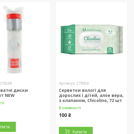
279269
279056
 ватні диски
Серветки вологі для
шт NEW
дорослих і дітей, алое вера,
з клапаном, Chicolino, 72 шт
сті
В наявності
100 ₴
упити
Купити