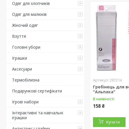
Одяг для хлопчиків
Одяг для малюків
Жіночий одяг
Взуття
Головні убори
Іграшки
Аксесуари
Термобілизна
287214
Гребінець для в
Подарункові сертифікати
"Альпака"
В наявності
Ігрові набори
158 ₴
Інтерактивні та навчальні
іграшки
Купити
Антистрес і слайми