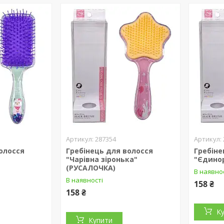
287354
олосся
Гребінець для волосся
Гребіне
"Чарівна зіронька"
"Єдинор
(РУСАЛОЧКА)
В наявно
В наявності
158 ₴
158 ₴
К
Купити