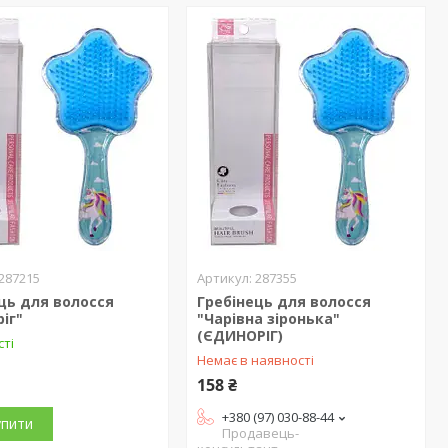
287215
287355
ць для волосся
Гребінець для волосся
іг"
"Чарівна зіронька"
(ЄДИНОРІГ)
сті
Немає в наявності
158 ₴
+380 (97) 030-88-44
упити
Продавець-