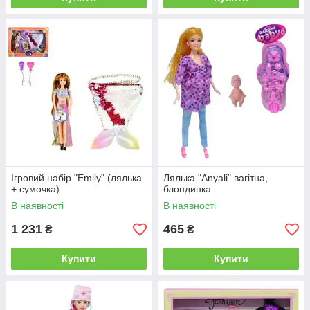
Ігровий набір "Emily" (лялька
Лялька "Anyali" вагітна,
+ сумочка)
блондинка
В наявності
В наявності
1 231
465
₴
₴
Купити
Купити