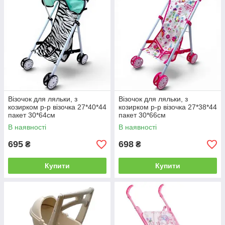
Візочок для ляльки, з
Візочок для ляльки, з
козирком р-р візочка 27*40*44
козирком р-р візочка 27*38*44
пакет 30*64см
пакет 30*66см
В наявності
В наявності
695
698
₴
₴
Купити
Купити