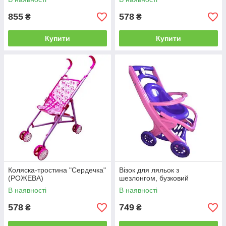
855
578
₴
₴
Купити
Купити
Коляска-тростина "Сердечка"
Візок для ляльок з
(РОЖЕВА)
шезлонгом, бузковий
В наявності
В наявності
578
749
₴
₴