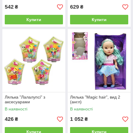
542
629
₴
₴
Купити
Купити
Лялька "Лалалупсі" з
Лялька "Magic hair", вид 2
аксесуарами
(англ)
В наявності
В наявності
426
1 052
₴
₴
Купити
Купити