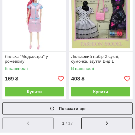
Лялька "Медсестра" у
Ляльковий набір 2 сукні,
рожевому
сумочка, взуття Вид 1
В наявності
В наявності
169
408
₴
₴
Купити
Купити
Показати ще
1
/ 17