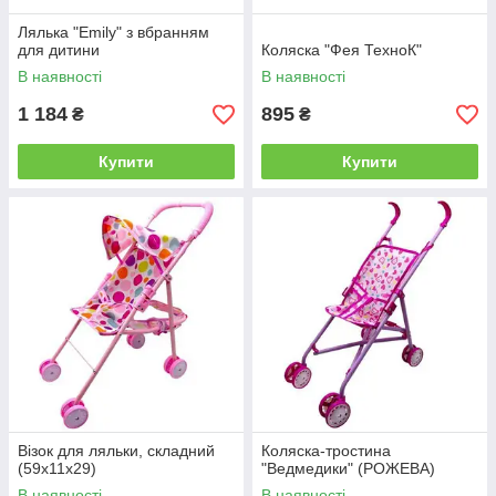
Лялька "Emily" з вбранням
для дитини
Коляска "Фея ТехноК"
В наявності
В наявності
1 184
895
₴
₴
Купити
Купити
Візок для ляльки, складний
Коляска-тростина
(59х11х29)
"Ведмедики" (РОЖЕВА)
В наявності
В наявності