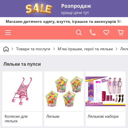
Магазин дитячого одягу, взуття, іграшок та аксесуарів Ma'L
Товари та послуги
М'які іграшки, герої та ляльки
Лял
Ляльки та пупси
Коляски для
Ляльки
Лялькові набори
ляльок