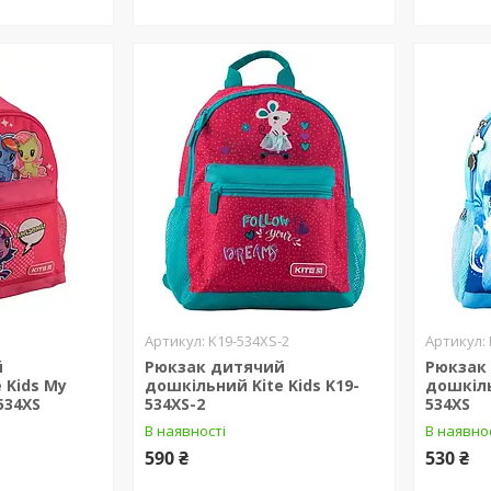
K19-534XS-2
й
Рюкзак дитячий
Рюкзак
 Kids My
дошкільний Kite Kids K19-
дошкіль
-534XS
534XS-2
534XS
В наявності
В наявно
590 ₴
530 ₴