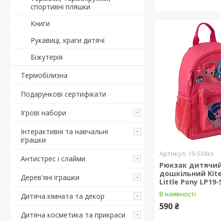
спортивні пляшки
Книги
Рукавиці, краги дитячі
Біжутерія
Термобілизна
Подарункові сертифікати
Ігрові набори
Інтерактивні та навчальні
іграшки
19-534xs
Антистрес і слайми
Рюкзак дитячи
дошкільний Kite
Дерев'яні іграшки
Little Pony LP19
В наявності
Дитяча кімната та декор
590 ₴
Дитяча косметика та прикраси