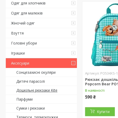
Одяг для хлопчиків
Одяг для малюків
Жіночий одяг
Взуття
Головні убори
Іграшки
Аксесуари
Сонцезахисні окуляри
PO534XS-1
Рюкзак дошкіль
Дитячі парасолі
Popcorn Bear PO
Дошкільні рюкзаки Kite
В наявності
590 ₴
Парфуми
Сумки і рюкзаки
Купити
Термоси, термокружки,