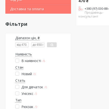
470 ₴
+380 (97) 030-88
Доставка та оплата
Продавець-
консультант
Фільтри
Діапазон цін, ₴
Наявність
В наявності
8
Стан
Новий
9
Стать
Для дівчаток
6
Унісекс
3
Тип
Рюкзак
9