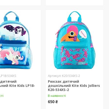
LP18-534XS
K20-534XS-2
 дитячий
Рюкзак дитячий
ний Kite Kids LP18-
дошкільний Kite Kids Jolliers
K20-534XS-2
сті
В наявності
650 ₴