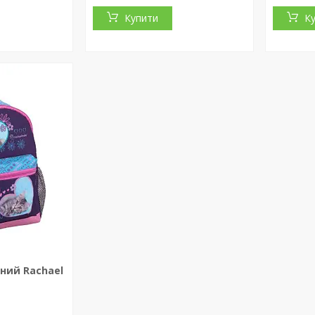
Купити
К
ний Rachael