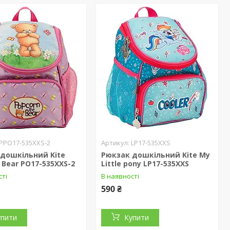
PPO17-535XXS-2
LP17-535XXS
дошкільний Kite
Рюкзак дошкільний Kite My
 Bear PO17-535XXS-2
Little pony LP17-535XXS
сті
В наявності
590 ₴
упити
Купити