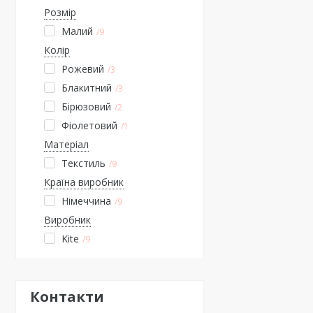
Розмір
Малий
9
Колір
Рожевий
3
Блакитний
3
Бірюзовий
2
Фіолетовий
1
Матеріал
Текстиль
9
Країна виробник
Німеччина
9
Виробник
Kite
9
Контакти