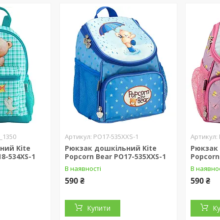
_1350
PO17-535XXS-1
ний Kite
Рюкзак дошкільний Kite
Рюкзак 
18-534XS-1
Popcorn Bear PO17-535XXS-1
Popcorn
В наявності
В наявно
590 ₴
590 ₴
Купити
К