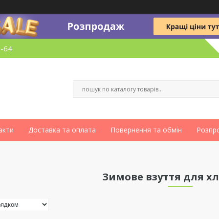
6-64
акти
Доставка та оплата
Повернення та обмін
Розпр
Зимове взуття для х