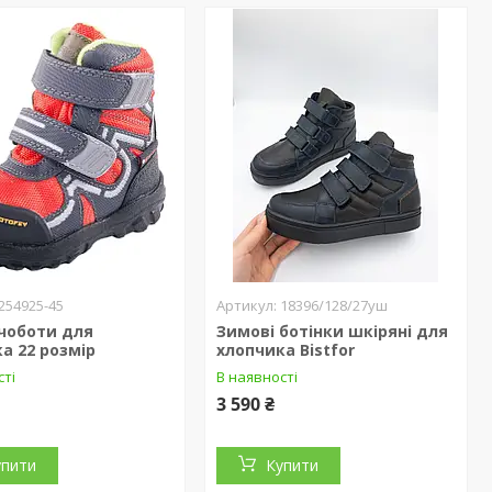
254925-45
18396/128/27уш
 чоботи для
Зимові ботінки шкіряні для
а 22 розмір
хлопчика Bistfor
сті
В наявності
3 590 ₴
упити
Купити