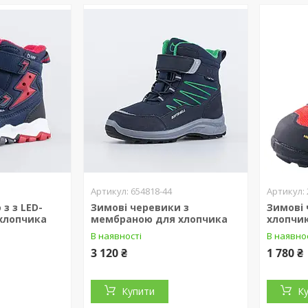
654818-44
з з LED-
Зимові черевики з
Зимові
 хлопчика
мембраною для хлопчика
хлопчик
В наявності
В наявно
3 120 ₴
1 780 ₴
Купити
К