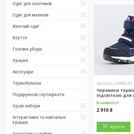
Одяг для хлопчиків
Одяг для малюків
Жіночий одяг
Взуття
Головні убори
Іграшки
Аксесуари
Термобілизна
254802-42
Черевики термо 
Подарункові сертифікати
підсвіткою для
В наявності
Ігрові набори
2 910 ₴
Інтерактивні та навчальні
іграшки
Купити
Антистрес і слайми