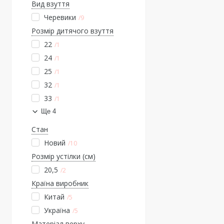
Вид взуття
Черевики
9
Розмір дитячого взуття
22
1
24
1
25
1
32
1
33
1
Ще 4
Стан
Новий
10
Розмір устілки (см)
20,5
2
Країна виробник
Китай
5
Україна
5
Матеріал верху