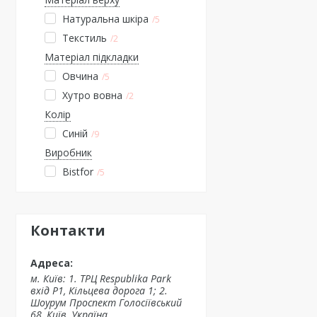
Натуральна шкіра
5
Текстиль
2
Матеріал підкладки
Овчина
5
Хутро вовна
2
Колір
Синій
9
Виробник
Bistfor
5
Контакти
м. Київ: 1. ТРЦ Respublika Park
вхід P1, Кільцева дорога 1; 2.
Шоурум Проспект Голосіївський
68, Київ, Україна