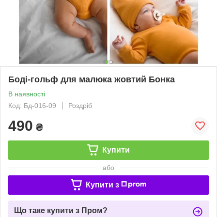
Боді-гольф для малюка жовтий Бонка
В наявності
Код: Бд-016-09
Роздріб
490
₴
Купити
або
Купити з
Що таке купити з Пром?