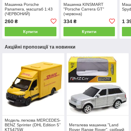
Машинка Porsche
Машинка KINSMART
Маши
Panamera, масштаб 1:43
"Porsche Carrera GT"
Spyd
(ЧЕРВОНИЙ)
(червона)
260
334
1 3
₴
₴
Купити
Купити
Акційні пропозиції та новинки
Модель легкова MERCEDES-
BENZ Sprinter (DHL Edition 5ʼʼ
Металева машинка "Land
KT5475W
Rover Range Rover", срібний