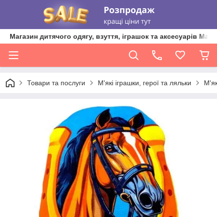
Магазин дитячого одягу, взуття, іграшок та аксесуарів Ma'L
Товари та послуги
М'які іграшки, герої та ляльки
М'як