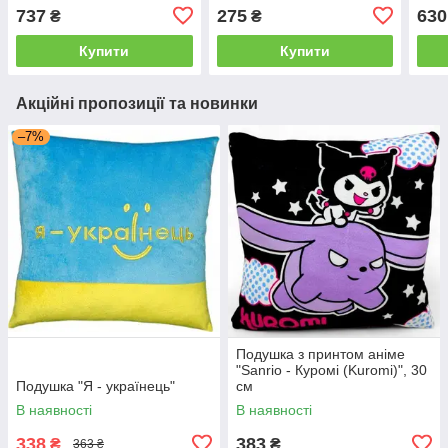
737
275
630
₴
₴
Купити
Купити
Акційні пропозиції та новинки
–7%
Подушка з принтом аніме
"Sanrio - Куромі (Kuromi)", 30
Подушка "Я - українець"
см
В наявності
В наявності
338
383
₴
₴
363 ₴