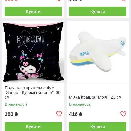
Купити
Купити
Подушка з принтом аніме
"Sanrio - Куромі (Kuromi)", 30
см
М'яка іграшка "Мрія", 23 см
В наявності
В наявності
383
416
₴
₴
Купити
Купити