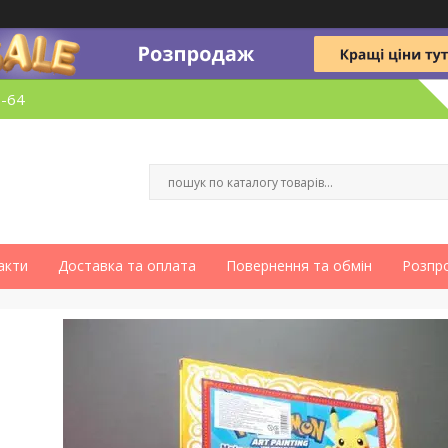
6-64
акти
Доставка та оплата
Повернення та обмін
Розпр