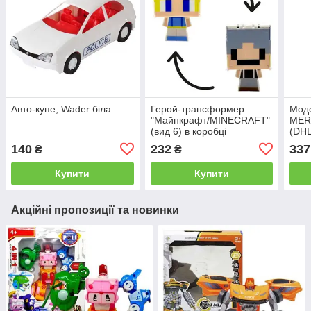
Авто-купе, Wader біла
Герой-трансформер
Моде
"Майнкрафт/MINECRAFT"
MER
(вид 6) в коробці
(DHL
мета
140
232
337
₴
₴
Купити
Купити
Акційні пропозиції та новинки