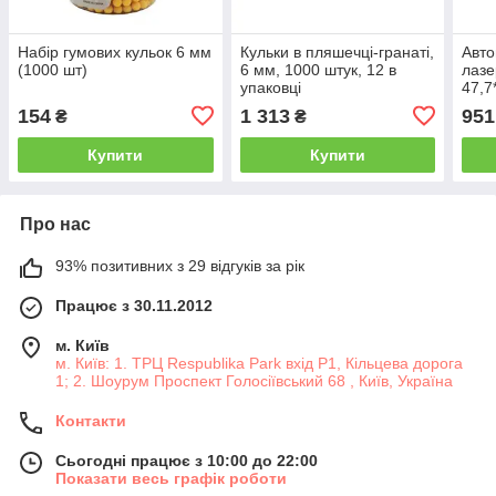
Набір гумових кульок 6 мм
Кульки в пляшечці-гранаті,
Авто
(1000 шт)
6 мм, 1000 штук, 12 в
лазе
упаковці
47,7
154
1 313
951
₴
₴
Купити
Купити
Про нас
93% позитивних з 29 відгуків за рік
Працює з 30.11.2012
м. Київ
м. Київ: 1. ТРЦ Respublika Park вхід P1, Кільцева дорога
1; 2. Шоурум Проспект Голосіївський 68 , Київ, Україна
Контакти
Сьогодні працює з 10:00 до 22:00
Показати весь графік роботи