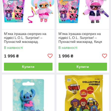
М’яка іграшка‑сюрприз на
М’яка іграшка‑сюрприз на
підвісі L.O.L. Surprise! –
підвісі L.O.L. Surprise! –
Пухнастий маскарад.
Пухнастий маскарад. Киця
Ведмедик Ріна
Рокер
В наявності
В наявності
1 996
1 996
₴
₴
Купити
Купити