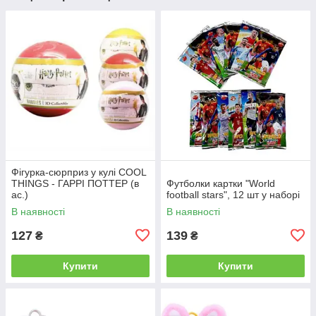
Фігурка-сюрприз у кулі COOL
THINGS - ГАРРІ ПОТТЕР (в
Футболки картки "World
ас.)
football stars", 12 шт у наборі
В наявності
В наявності
127
139
₴
₴
Купити
Купити