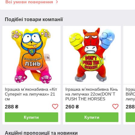
Всі умови повернення
Подібні товари компанії
Іграшка м’яконабивна «Кіт
Іграшка м’яконабивна Кінь
Ігра
Суперкіт на липучках» 21
на липучках 22см(DON`T
ВІЙ
см
PUSH THE HORSES
липу
ЧЕРОВНИЙ)
288
260
288
₴
₴
Купити
Купити
Акційні пропозиції та новинки