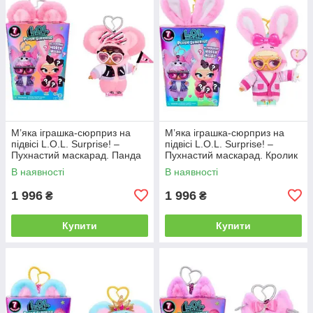
М’яка іграшка‑сюрприз на
М’яка іграшка‑сюрприз на
підвісі L.O.L. Surprise! –
підвісі L.O.L. Surprise! –
Пухнастий маскарад. Панда
Пухнастий маскарад. Кролик
Ма
Сінна
В наявності
В наявності
1 996
1 996
₴
₴
Купити
Купити