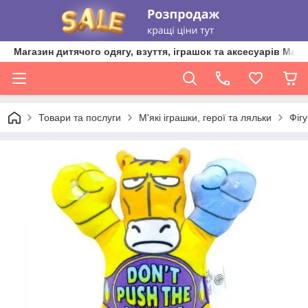
Магазин дитячого одягу, взуття, іграшок та аксесуарів Ma'L
Товари та послуги
М'які іграшки, герої та ляльки
Фігу