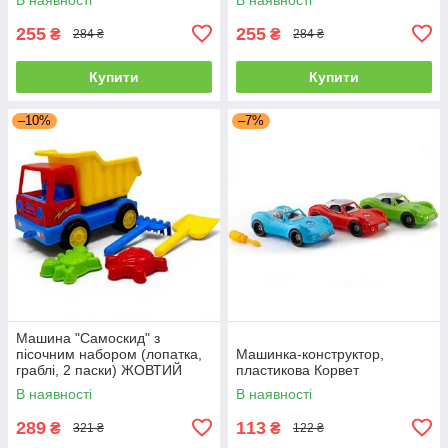
255
255
₴
₴
284 ₴
284 ₴
Купити
Купити
–10%
–7%
Машина "Самоскид" з
пісочним набором (лопатка,
Машинка-конструктор,
граблі, 2 паски) ЖОВТИЙ
пластикова Корвет
В наявності
В наявності
289
113
₴
₴
321 ₴
122 ₴