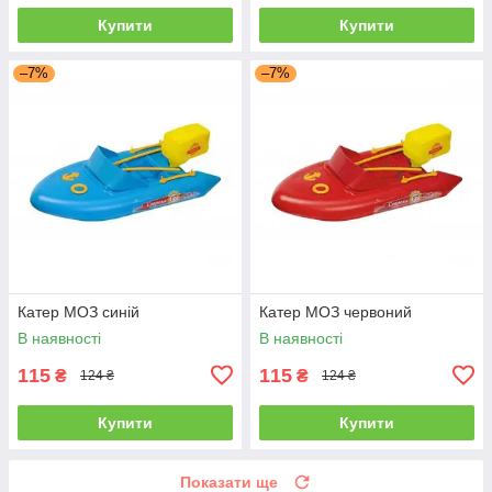
Купити
Купити
–7%
–7%
Катер МОЗ синій
Катер МОЗ червоний
В наявності
В наявності
115
115
₴
₴
124 ₴
124 ₴
Купити
Купити
Показати ще