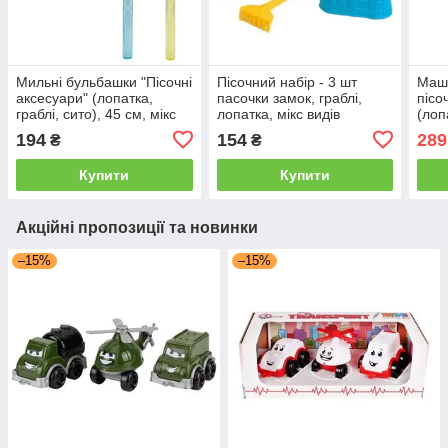
Мильні бульбашки "Пісочні
Пісочний набір - 3 шт
Маши
аксесуари" (лопатка,
пасочки замок, граблі,
пісо
граблі, сито), 45 см, мікс
лопатка, мікс видів
(лоп
видів, ціна за 1 штуку
ЖОВ
194
154
289
₴
₴
Купити
Купити
Акційні пропозиції та новинки
–15%
–15%