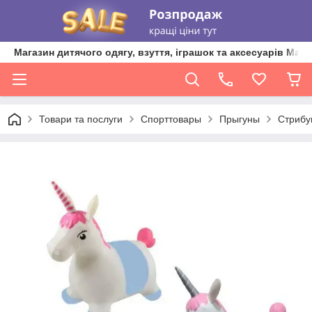
Магазин дитячого одягу, взуття, іграшок та аксесуарів Ma'L
Товари та послуги
Спорттовары
Прыгуны
Стрибун