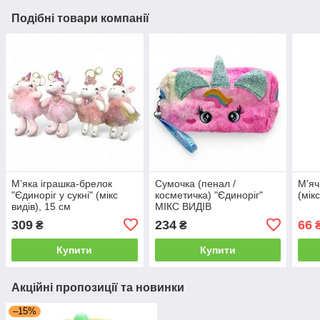
Подібні товари компанії
Мʼяка іграшка-брелок
Сумочка (пенал /
Мʼяч
"Єдиноріг у сукні" (мікс
косметичка) "Єдиноріг"
(мікс
видів), 15 см
МІКС ВИДІВ
309
234
66
₴
₴
Купити
Купити
Акційні пропозиції та новинки
–15%