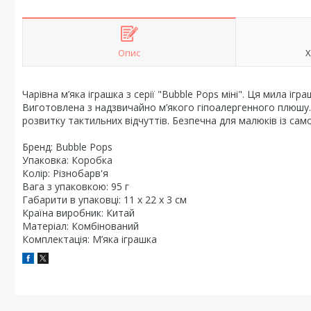
Опис
Х
Чарівна м’яка іграшка з серії "Bubble Pops міні". Ця мила і
Виготовлена з надзвичайно м’якого гіпоалергенного плюшу. І
розвитку тактильних відчуттів. Безпечна для малюків із само
Бренд: Bubble Pops
Упаковка: Коробка
Колір: Різнобарв'я
Вага з упаковкою: 95 г
Габарити в упаковці: 11 x 22 x 3 см
Країна виробник: Китай
Матеріал: Комбінований
Комплектація: М’яка іграшка