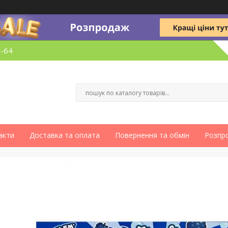
6-64
акти
Доставка та оплата
Повернення та обмін
Розпр