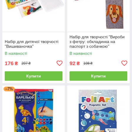
Набір для творчості "Вироби
Набір для дитячої творчості
з фетру: обкладинка на
"Вишиваночка"
паспорт з собачкою"
В наявності
В наявності
176
92
₴
₴
207 ₴
108 ₴
Купити
Купити
–7%