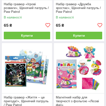
Набір гравюр «Ігрові
Набір гравюр «Дружба
розваги», Щенячий патруль /
зростає», Щенячий патруль /
Paw Patrol
Paw Patrol
В наявності
В наявності
65
65
₴
₴
Купити
Купити
Набір гравюр «Життя – це
Магнітний набір для
пригода!», Щенячий патруль
творчості з фольгою «Лісові
/ Paw Patrol
феї»