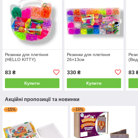
Резинки для плетіння
Резинки для плетіння
Рези
(HELLO KITTY)
26×13см
(Вед
83
330
83
₴
₴
Купити
Купити
Акційні пропозиції та новинки
–15%
–15%