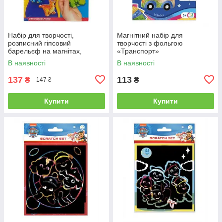
Набір для творчості,
Магнітний набір для
розписний гіпсовий
творчості з фольгою
барельєф на магнітах,
«Транспорт»
"Динозаври"
В наявності
В наявності
137
113
₴
₴
147 ₴
Купити
Купити