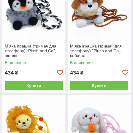
Мʼяка іграшка (тримач для
Мʼяка іграшка (тримач для
телефону) "Plush and Co",
телефону) "Plush and Co",
пінгвін
собачка
В наявності
В наявності
434
434
₴
₴
Купити
Купити