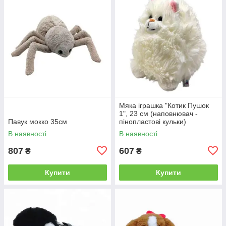
Мяка іграшка "Котик Пушок
1", 23 см (наповнювач -
Павук мокко 35см
пінопластові кульки)
В наявності
В наявності
807
607
₴
₴
Купити
Купити