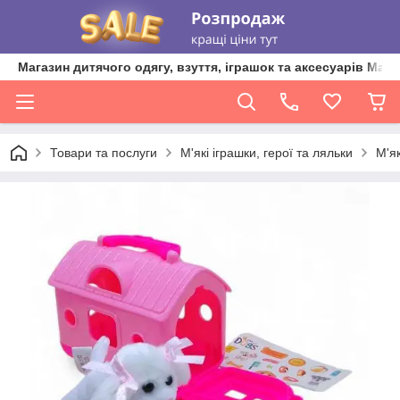
Магазин дитячого одягу, взуття, іграшок та аксесуарів Ma'L
Товари та послуги
М'які іграшки, герої та ляльки
М'як