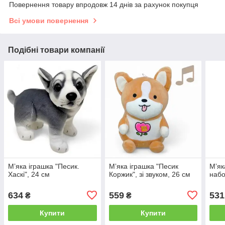
Повернення товару впродовж 14 днів за рахунок покупця
Всі умови повернення
Подібні товари компанії
Мʼяка іграшка "Песик.
Мʼяка іграшка "Песик
Мʼяк
Хаскі", 24 см
Коржик", зі звуком, 26 см
наб
634
559
531
₴
₴
Купити
Купити