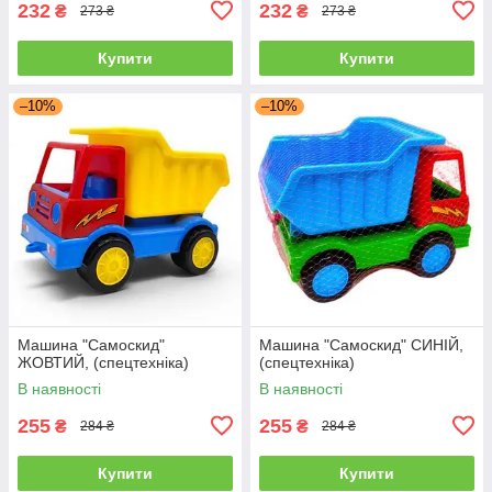
232
232
₴
₴
273 ₴
273 ₴
Купити
Купити
–10%
–10%
Машина "Самоскид"
Машина "Самоскид" СИНІЙ,
ЖОВТИЙ, (спецтехніка)
(спецтехніка)
В наявності
В наявності
255
255
₴
₴
284 ₴
284 ₴
Купити
Купити