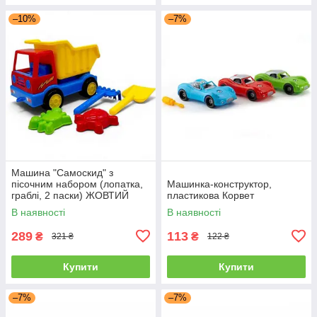
–10%
–7%
Машина "Самоскид" з
пісочним набором (лопатка,
Машинка-конструктор,
граблі, 2 паски) ЖОВТИЙ
пластикова Корвет
В наявності
В наявності
289
113
₴
₴
321 ₴
122 ₴
Купити
Купити
–7%
–7%