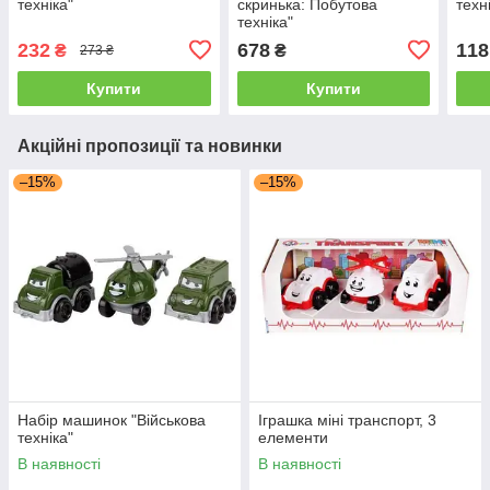
техніка"
скринька: Побутова
техн
техніка"
232
678
118
₴
₴
273 ₴
Купити
Купити
Акційні пропозиції та новинки
–15%
–15%
Набір машинок "Військова
Іграшка міні транспорт, 3
техніка"
елементи
В наявності
В наявності