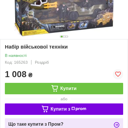
Набір військової техніки
В наявності
Код: 165263
Роздріб
1 008
₴
Купити
або
Купити з
Що таке купити з Пром?