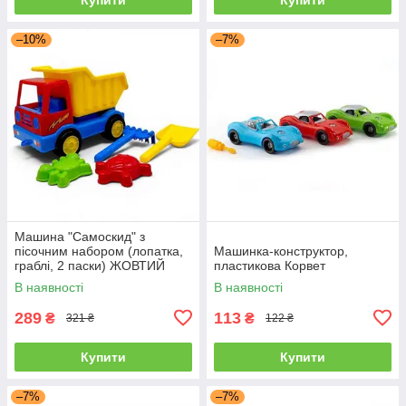
–10%
–7%
Машина "Самоскид" з
пісочним набором (лопатка,
Машинка-конструктор,
граблі, 2 паски) ЖОВТИЙ
пластикова Корвет
В наявності
В наявності
289
113
₴
₴
321 ₴
122 ₴
Купити
Купити
–7%
–7%