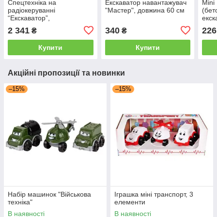
Спецтехніка на
Екскаватор навантажувач
Mini
радіокеруванні
"Мастер", довжина 60 см
(бет
“Екскаватор”,
екск
підсвічування, акум. 3.7V,
дитя
2 341
340
226
₴
₴
USB-кабель, пульт 40
(ЖО
MHz, масштаб 1:24
Купити
Купити
Акційні пропозиції та новинки
–15%
–15%
Набір машинок "Військова
Іграшка міні транспорт, 3
техніка"
елементи
В наявності
В наявності