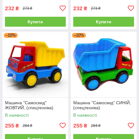
232
232
₴
₴
273 ₴
273 ₴
Купити
Купити
–10%
–10%
Машина "Самоскид"
Машина "Самоскид" СИНІЙ,
ЖОВТИЙ, (спецтехніка)
(спецтехніка)
В наявності
В наявності
255
255
₴
₴
284 ₴
284 ₴
Купити
Купити