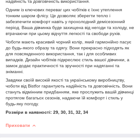
надійність та довговічність використання.
Одним із ключових переваг цих чобітків є їхнє утеплення
тонким шаром флісу. Це дозволяє зберегти тепло і
забезпечити комфорт навіть у прохолодний демісезонний
період. Ваша дівчинка буде захищена від негоди та холоду, не
втрачаючи при цьому відчуття легкості та свободи рухів.
Чоботи мають красивий чорний колір, який гармонійно пасує
до будь-якого образу та одягу. Вони прекрасно підходять як
для повсякденного використання, так і для особливих
випадків. Дизайн чобітків підкреслює стиль вашої дівчинки, а
замок додає практичності та зручності при надяганні та
зніманні.
Завдяки своїй високій якості та українському виробництву,
чоботи від Bistfor гарантують надійність та довговічність. Вони
стануть відмінним придбанням, яке прослужить вашій дівчинці
протягом багатьох сезонів, надаючи їй комфорт і стиль у
будь-яку погоду.
Розміри в наявності: 29, 30, 31, 32, 34
Приховати