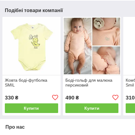
Подібні товари компанії
Жовта боді-футболка
Боді-гольф для малюка
Комб
SMIL
персиковий
Smil
330
490
310
₴
₴
Купити
Купити
Про нас