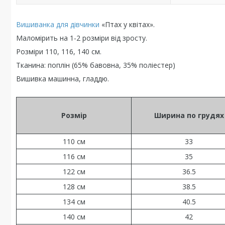
Вишиванка для дівчинки
«Птах у квітах».
Маломірить на 1-2 розміри від зросту.
Розміри 110, 116, 140 см.
Тканина: поплін (65% бавовна, 35% поліестер)
Вишивка машинна, гладдю.
Розмір
Ширина по грудях
110 см
33
116 см
35
122 см
36.5
128 см
38.5
134 см
40.5
140 см
42