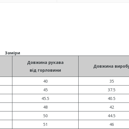
Заміри
Довжина рукава
Довжина вироб
від горловини
40
35
45
37.5
45.5
40.5
48
42
50
44.5
51
46