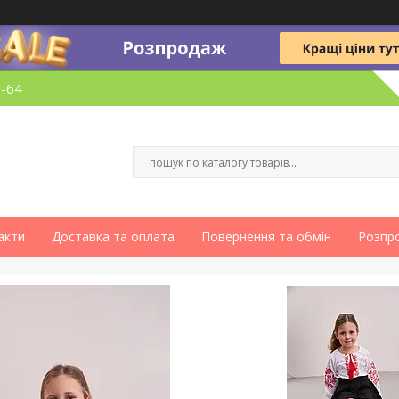
6-64
акти
Доставка та оплата
Повернення та обмін
Розпр