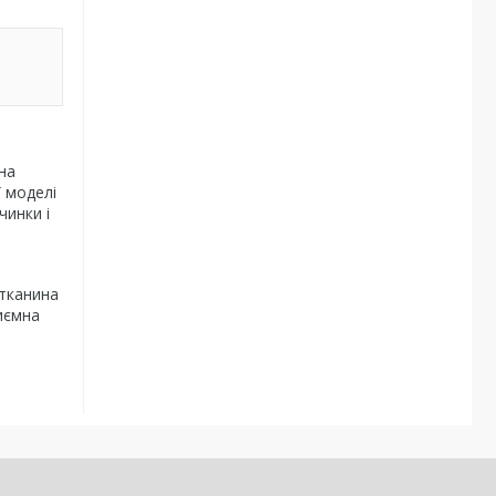
на
ї моделі
чинки і
 тканина
риємна