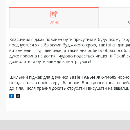
Опис
Х
Класичний піджак повинен бути присутнім в будь-якому гарде
поєднується як з брюками будь-якого крою, так і зі спідниц
витонченій фігурі дівчинки, а такий низ робить образ особл
дуже приємна на дотик і чудово подається чищенні. Такий си
дозволить їй бути завжди в центрі уваги!
Шкільний піджак для дівчинки
Suzie ГАББИ ЖК-14605
чорног
складається з поліестеру і бавовни. Вона довговічна, невиб
до тіла. Після прання досить струсити і висушити на вішалці