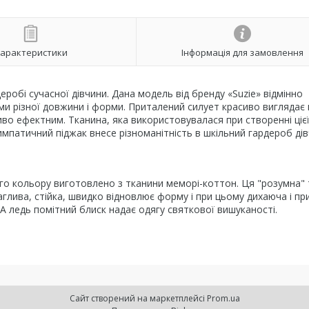
арактеристики
Інформація для замовлення
робі сучасної дівчини. Дана модель від бренду «Suzie» відмінно
ями різної довжини і форми. Приталений силует красиво виглядає 
иво ефектним. Тканина, яка використовувалася при створенні ціє
мпатичний піджак внесе різноманітність в шкільний гардероб дів
о кольору виготовлено з тканини меморі-коттон. Ця "розумна"
аглива, стійка, швидко відновлює форму і при цьому дихаюча і п
. А ледь помітний блиск надає одягу святкової вишуканості.
Сайт створений на маркетплейсі
Prom.ua