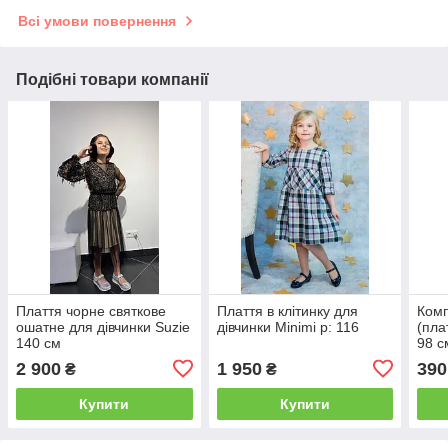
Всі умови повернення
Подібні товари компанії
Плаття чорне святкове
Плаття в клітинку для
Комп
ошатне для дівчинки Suzie
дівчинки Minimi р: 116
(пла
140 см
98 с
2 900
1 950
390
₴
₴
Купити
Купити