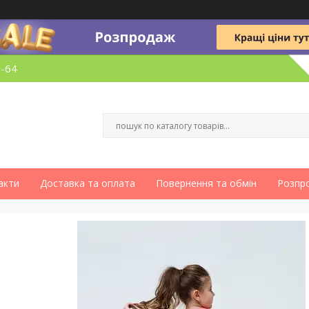
6-64
акти
Доставка та оплата
Повернення та обмін
Розпр