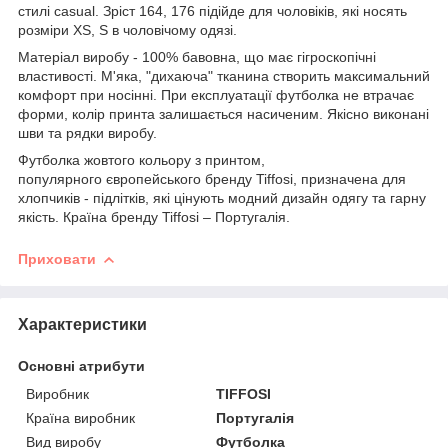
стилі casual. Зріст 164, 176 підійде для чоловіків, які носять
розміри XS, S в чоловічому одязі.
Матеріал виробу - 100% бавовна, що має гігроскопічні
властивості. М'яка, "дихаюча" тканина створить максимальний
комфорт при носінні. При експлуатації футболка не втрачає
форми, колір принта залишається насиченим. Якісно виконані
шви та рядки виробу.
Футболка жовтого кольору з принтом,
популярного європейського бренду Tiffosi, призначена для
хлопчиків - підлітків, які цінують модний дизайн одягу та гарну
якість. Країна бренду Tiffosi – Португалія.
Приховати
Характеристики
Основні атрибути
Виробник
TIFFOSI
Країна виробник
Португалія
Вид виробу
Футболка