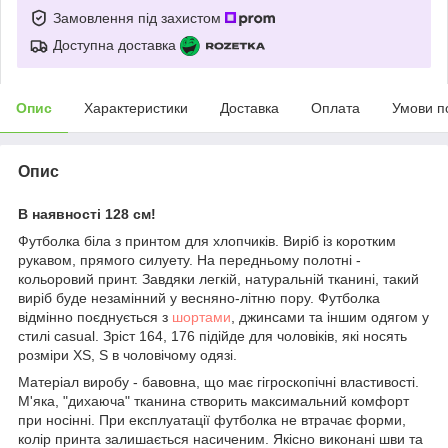
Замовлення під захистом
Доступна доставка
Опис
Характеристики
Доставка
Оплата
Умови п
Опис
В наявності 128 см!
Футболка біла з принтом для хлопчиків. Виріб із коротким
рукавом, прямого силуету. На передньому полотні -
кольоровий принт. Завдяки легкій, натуральній тканині, такий
виріб буде незамінний у весняно-літню пору. Футболка
відмінно поєднується з
шортами
, джинсами та іншим одягом у
стилі casual. Зріст 164, 176 підійде для чоловіків, які носять
розміри XS, S в чоловічому одязі.
Матеріал виробу - бавовна, що має гігроскопічні властивості.
М'яка, "дихаюча" тканина створить максимальний комфорт
при носінні. При експлуатації футболка не втрачає форми,
колір принта залишається насиченим. Якісно виконані шви та