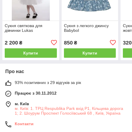
Сукня святкова для
Сукня з легкого джинсу
Сукн
дівчинки Lukas
Babybol
жовт
2 200
850
320
₴
₴
Купити
Купити
Про нас
93% позитивних з 29 відгуків за рік
Працює з 30.11.2012
м. Київ
м. Київ: 1. ТРЦ Respublika Park вхід P1, Кільцева дорога
1; 2. Шоурум Проспект Голосіївський 68 , Київ, Україна
Контакти