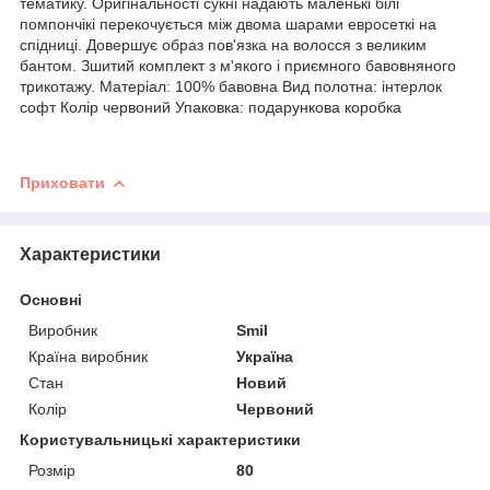
тематику. Оригінальності сукні надають маленькі білі
помпончікі перекочується між двома шарами евросеткі на
спідниці. Довершує образ пов'язка на волосся з великим
бантом. Зшитий комплект з м'якого і приємного бавовняного
трикотажу. Матеріал: 100% бавовна Вид полотна: інтерлок
софт Колір червоний Упаковка: подарункова коробка
Приховати
Характеристики
Основні
Виробник
Smil
Країна виробник
Україна
Стан
Новий
Колір
Червоний
Користувальницькі характеристики
Розмір
80