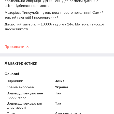
протисніжна спідниця. Дві кишені. Для безпеки дитини є
світловідбиваючі елементи.
Матеріал: Тинсулейт - утеплювач нового покоління! Самий
теплий і легкий! Гіпоалергенний!
Дихаючий матеріал - 10000г / куб.м / 24ч. Матеріал високої
зносостійкості.
Приховати
Характеристики
Основні
Виробник
Joiks
Країна виробник
Україна
Водовідштовхувальне
Так
просочення
Водовідштовхувальні
Так
властивості
Стать
Для хлопчиків